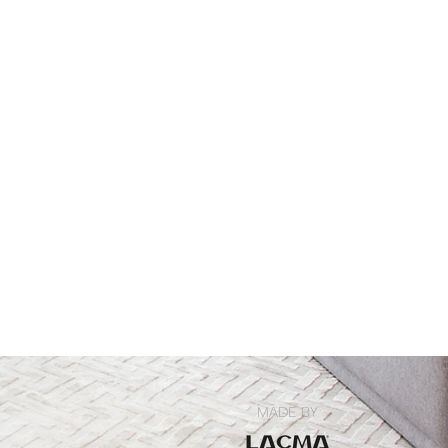
 pintura a base de água, no dia a
s com pano seco. Uma flanela
você também receberá um código,
 e passada com cuidado, deve
 conta para nos devolver o
a retirar sujeiras mais resistentes
rência de recebimento, lhe
m de crédito, com valor gasto
cê escolher sua próxima compra!
pecialmente pra você, por isso
ma troca. Mas, nossa certeza, é
antado já no primeiro
MADE BY