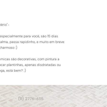
decorativas, com
dia limpar apena
Em caso de troca, 
levemente úmida
com frete por nossa
ser suficiente par
produto. Após confe
enviaremos um cupo
tério"-
em produto, para vo
:)
especialmente para você, são 15 dias
O produto é feito es
alma, passa rapidinho, e muito em breve
permitimos apenas u
charmoso :)
que você ficará enc
desembalar!
âmicas são decorativas, com pintura a
locar plantinhas, apenas disdratadas ou
ega, está bem? :)
(11) 2776-6115